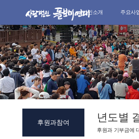
법인소개
주요사
법인소개
주요사
인사말
나눔실천
취지와 목적
청소년 지
법인 연혁
다문화 지
조직과 임원
지역사회 
로고와 시그니처
자원봉사
오시는 길
장례서비스.전
년도별 
후원과참여
후원과 기부금에 