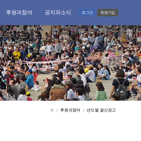
후원과참여
공지와소식
로그인
회원가입
후원과 기부안내
공지사항
도와주시는 분들
언론보도실
후원.기부하기
감사편지
CMS 처리확인
갤러리
기부금품 모금현황
영상홍보
자원봉사자 모집
자료실
결산공고
후원과참여
년도별 결산공고