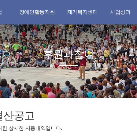
업
장애인활동지원
재가복지센터
사업성과
업
장애인활동지원
재가복지센터
나눔실천
사업
공지사항
이용안내
무연고 장례지원
후원과참여
원
자료실
오시는길
청소년 지원
원
갤러리
공지사항
다문화 지원
연대
자료실
지역사회와 연대
정책
갤러리
정책연구와 교육
문인양성
결산공고
대한 상세한 사용내역입니다.