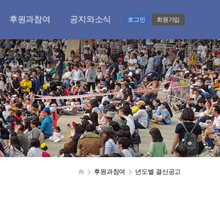
후원과참여
공지와소식
로그인
회원가입
후원과 기부안내
공지사항
도와주시는 분들
언론보도실
후원.기부하기
감사편지
CMS 처리확인
갤러리
기부금품 모금현황
영상홍보
자원봉사자 모집
자료실
결산공고
후원과참여
년도별 결산공고