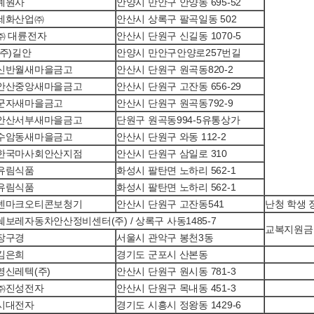
예원사
안양시 만안구 안양동 695-52
세화산업㈜
안산시 상록구 팔곡일동 502
㈜ 대륜전자
안산시 단원구 신길동 1070-5
(주)길안
안양시 만안구안양로257번길
신반월새마을금고
안산시 단원구 원곡동820-2
안산중앙새마을금고
안산시 단원구 고잔동 656-29
군자새마을금고
안산시 단원구 원곡동792-9
안산서부새마을금고
단원구 원곡동994-5유통상가
수암동새마을금고
안산시 단원구 와동 112-2
한국마사회안산지점
안산시 단원구 삼일로 310
유림식품
화성시 팔탄면 노하리 562-1
유림식품
화성시 팔탄면 노하리 562-1
덴마크오티콘보청기
안산시 단원구 고잔동541
난청 학생 
쉐보레자동차안산정비센터(주) / 상록구 사동1485-7
교복지원금
장구경
서울시 관악구 봉천3동
김은희
경기도 군포시 산본동
영신레텍(주)
안산시 단원구 원시동 781-3
㈜진성전자
안산시 단원구 목내동 451-3
시대전자
경기도 시흥시 정왕동 1429-6