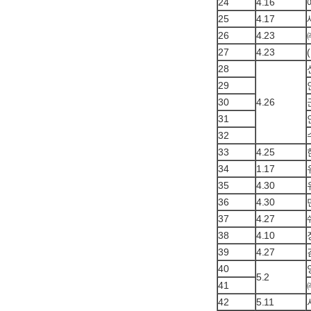
24
4.16
25
4.17
26
4.23
27
4.23
28
29
30
4.26
31
32
33
4.25
34
1.17
35
4.30
36
4.30
37
4.27
38
4.10
39
4.27
40
5.2
41
42
5.11