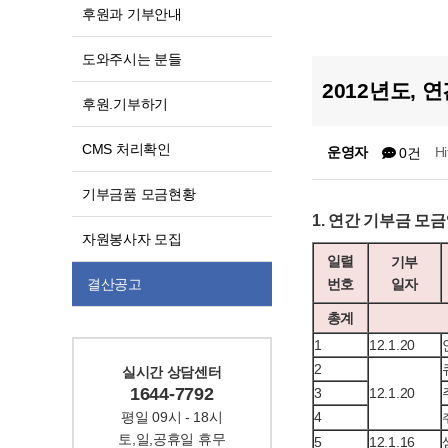
후원과 기부안내
도와주시는 분들
2012년도,
후원.기부하기
CMS 처리확인
운영자
H
0건
기부금품 모금현황
1. 연간 기부금 모금
자원봉사자 모집
일렬
기부
결산공고
번호
일자
총계
1
12.1.20
2
실시간 상담센터
1644-7792
3
12.1.20
평일 09시 - 18시
4
토,일,공휴일 휴무
5
12.1.16