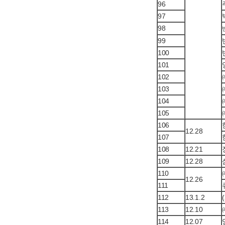
96
97
98
99
100
101
102
103
104
105
106
12.28
107
108
12.21
109
12.28
110
12.26
111
112
13.1.2
113
12.10
114
12.07