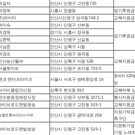
박길자
안산시 단원구 고잔동720
박창욱
시흥시 정왕동
정기후원금
주)와이티
안산시단원구 성곡동748-2
교복지원금
박미숙
안산시 단원구 선부동
최경옥
경기도 시흥시 장곡동
정기후원금
김춘택
안산시 단원구 신길동
이남준
안산시 상록구 사동
박경조
안산시 단원구 원곡동
안산농산물㈜
안산시 상록구 이동 528
교복지원금
아울렛마트
안산시 단원구 초지동 733-5
청바지 620
엔코 엔터프라이즈
서울시 서초구 방배중앙로 16
당
아이비클럽안산점
상록구 본오동 810
교복하복 상
한도병원장례장식장
안산시 단원구 선부동 1071-1
행사지원금
㈜티브로드한빛방송
안산시 단원구 고잔동 519-1
교복지원금
지정기탁금
안산시 단원구 광덕대로 258
농협은행㈜안산시지부
축구단
다문화가정
㈜티브로드한빛방송
안산시 단원구 고잔동 519-1
기및 노래