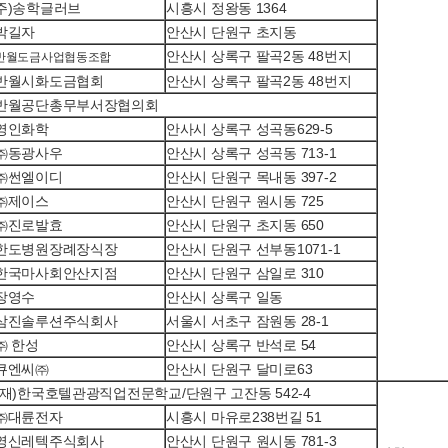
주)송학글러브
시흥시 정왕동 1364
박길자
안산시 단원구 초지동
안산시 상록구 팔곡2동 48번지
반월도금사업협동조합
반월시화도금협회
안산시 상록구 팔곡2동 48번지
반월공단총무부서장협의회
영인화학
안사시 상록구 성곡동629-5
㈜동광사우
안산시 상록구 성곡동 713-1
㈜썬엘이디
안산시 단원구 목내동 397-2
㈜제이스
안산시 단원구 원시동 725
㈜진로발효
안산시 단원구 초지동 650
한도병원장례장식장
안산시 단원구 선부동1071-1
한국마사회안산지점
안산시 단원구 삼일로 310
장영수
안산시 상록구 일동
삼진솔루션주식회사
서울시 서초구 잠원동 28-1
㈜ 한성
안산시 상록구 반석로 54
큐엔씨㈜
안산시 단원구 달미로63
(재)한국호텔관광직업전문학교/단원구 고잔동 542-4
㈜대륜전자
시흥시 마유로238번길 51
영신레텍주식회사
안산시 단원구 원시동 781-3