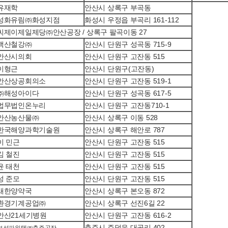
유재학
안산시 상록구 부곡동
성화유림㈜화성지점
화성시 우정읍 부곡리 161-112
씨제이제일제당㈜안산공장 / 상록구 팔곡이동 27
백산철강㈜
안산시 단원구 성곡동 715-9
안산시의회
안산시 단원구 고잔동 515
이형근
안산시 단원구(고잔동)
안산상공회의소
안산시 단원구 고잔동 519-1
㈜해성아이다
안산시 단원구 성곡동 617-5
법무법인온누리
안산시 단원구 고잔동710-1
안산농산물㈜
안산시 상록구 이동 528
한국해양과학기술원
안산시 상록구 해안로 787
이 민근
안산시 단원구 고잔동 515
김 철진
안산시 단원구 고잔동 515
윤 태천
안산시 단원구 고잔동 515
성 준모
안산시 단원구 고잔동 515
새한양약국
안산시 상록구 본오동 872
환경기계공업㈜
안산시 상록구 선진6길 22
안산21세기병원
안산시 단원구 고잔동 616-2
충주시 주덕읍 대곡리 402