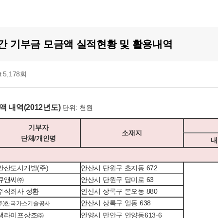
 연간 기부금 모금액 실적현황 및 활용내역
it 5,178회
액 내역(2012년도)
단위: 천원
기부자
소재지
단체/개인명
내
안산도시개발(주)
안산시 단원구 초지동 672
큐앤씨㈜
안산시 단원구 담미로 63
주식회사 성환
안산시 상록구 본오동 880
안산시 상록구 일동 638
주)한국가스기술공사
샘라이프상조㈜
안양시 만안구 안양동613-6