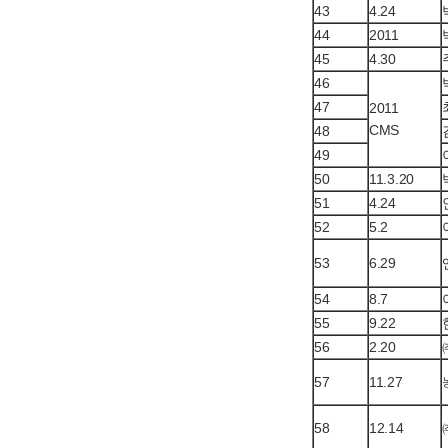
43
4.24
44
2011
45
4.30
46
47
2011
CMS
48
49
50
11.3.20
51
4.24
52
5.2
53
6.29
54
8.7
55
9.22
56
2.20
57
11.27
58
12.14