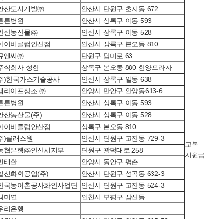
안산도시개발㈜
안산시 단원구 초지동 672
튼튼병원
안산시 상록구 이동 593
안산농산물㈜
안산시 상록구 이동 528
아이비클럽안산점
안산시 상록구 본오동 810
큐엔씨㈜
단원구 담미로 63
주식회사 성한
상록구 본오동 880 한양프라자
주)한국가스기술공사
안산시 상록구 일동 638
샘라이프상조 ㈜
안양시 만안구 안양동613-6
튼튼병원
안산시 상록구 이동 593
안산농산물(주)
안산시 상록구 이동 528
아이비클럽안산점
상록구 본오동 810
주)클래스원
안산시 단원구 고잔동 729-3
교복
농협은행㈜안산시지부
단원구 광덕대로 258
지원금
민태환
안양시 동안구 평촌
일신화학공업(주)
안산시 단원구 성곡동 632-3
한국농어촌공사화안사업단
안산시 단원구 고잔동 524-3
최미연
인천시 부평구 삼산동
우리은행