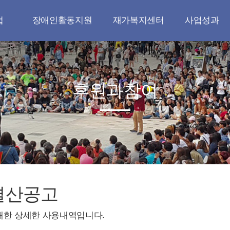
업
장애인활동지원
재가복지센터
사업성과
업
장애인활동지원
재가복지센터
나눔실천
사업
공지사항
이용안내
무연고 장례지원
후원과참여
원
자료실
오시는길
청소년 지원
원
갤러리
공지사항
다문화 지원
연대
자료실
지역사회와 연대
정책
갤러리
정책연구와 교육
문인양성
결산공고
대한 상세한 사용내역입니다.