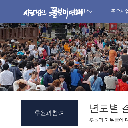
법인소개
주요사
법인소개
주요사
인사말
나눔실천
취지와 목적
청소년 지
법인 연혁
다문화 지
조직과 임원
지역사회 
로고와 시그니처
자원봉사
오시는 길
장례서비스.전
년도별 
후원과참여
후원과 기부금에 