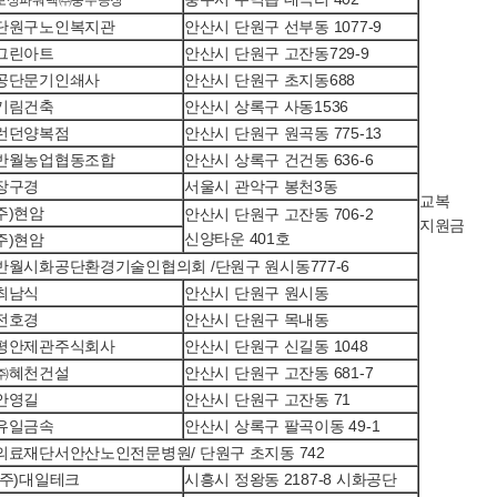
보성파워텍㈜충주공장
단원구노인복지관
안산시 단원구 선부동 1077-9
그린아트
안산시 단원구 고잔동729-9
공단문기인쇄사
안산시 단원구 초지동688
기림건축
안산시 상록구 사동1536
런던양복점
안산시 단원구 원곡동 775-13
반월농업협동조합
안산시 상록구 건건동 636-6
장구경
서울시 관악구 봉천3동
교복
주)현암
안산시 단원구 고잔동 706-2
지원금
신양타운 401호
주)현암
반월시화공단환경기술인협의회 /단원구 원시동777-6
최남식
안산시 단원구 원시동
전호경
안산시 단원구 목내동
평안제관주식회사
안산시 단원구 신길동 1048
㈜혜천건설
안산시 단원구 고잔동 681-7
안영길
안산시 단원구 고잔동 71
유일금속
안산시 상록구 팔곡이동 49-1
의료재단서안산노인전문병원/ 단원구 초지동 742
(주)대일테크
시흥시 정왕동 2187-8 시화공단