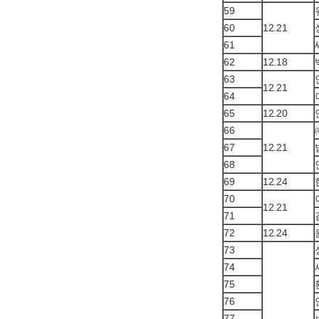
59
60
12.21
61
62
12.18
63
12.21
64
65
12.20
66
67
12.21
68
69
12.24
70
12.21
71
72
12.24
73
74
75
76
77