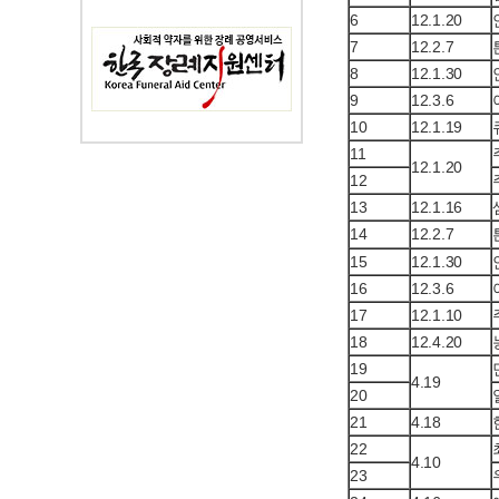
6
12.1.20
7
12.2.7
8
12.1.30
9
12.3.6
10
12.1.19
11
12.1.20
12
13
12.1.16
14
12.2.7
15
12.1.30
16
12.3.6
17
12.1.10
18
12.4.20
19
4.19
20
21
4.18
22
4.10
23