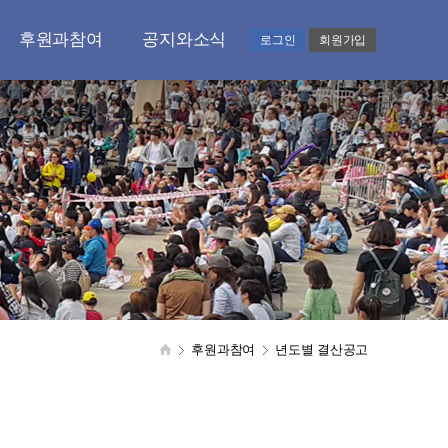
후원과참여
공지와소식
로그인
회원가입
후원과 기부안내
공지사항
도와주시는 분들
언론보도실
후원.기부하기
감사편지
CMS 처리확인
갤러리
기부금품 모금현황
영상홍보
자원봉사자 모집
자료실
결산공고
후원과참여
년도별 결산공고