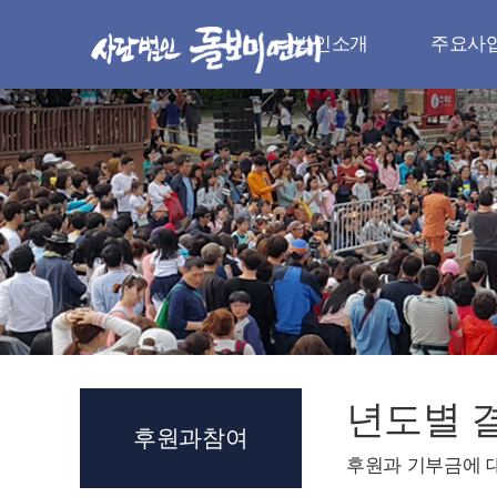
법인소개
주요사
법인소개
주요사
인사말
나눔실천
취지와 목적
청소년 지
법인 연혁
다문화 지
조직과 임원
지역사회 
로고와 시그니처
자원봉사
오시는 길
장례서비스.전
년도별 
후원과참여
후원과 기부금에 