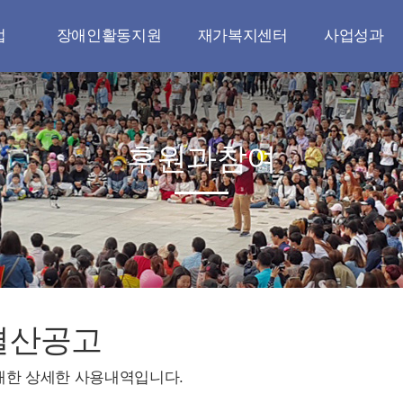
업
장애인활동지원
재가복지센터
사업성과
업
장애인활동지원
재가복지센터
나눔실천
사업
공지사항
이용안내
무연고 장례지원
후원과참여
원
자료실
오시는길
청소년 지원
원
갤러리
공지사항
다문화 지원
연대
자료실
지역사회와 연대
정책
갤러리
정책연구와 교육
문인양성
결산공고
대한 상세한 사용내역입니다.