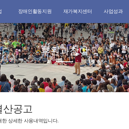
업
장애인활동지원
재가복지센터
사업성과
업
장애인활동지원
재가복지센터
나눔실천
사업
공지사항
이용안내
무연고 장례지원
후원과참여
원
자료실
오시는길
청소년 지원
원
갤러리
공지사항
다문화 지원
연대
자료실
지역사회와 연대
정책
갤러리
정책연구와 교육
문인양성
결산공고
대한 상세한 사용내역입니다.