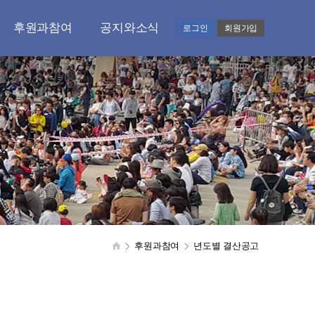
후원과참여
공지와소식
로그인
회원가입
후원과 기부안내
공지사항
도와주시는 분들
언론보도실
후원.기부하기
감사편지
CMS 처리확인
갤러리
기부금품 모금현황
영상홍보
자원봉사자 모집
자료실
결산공고
후원과참여
년도별 결산공고