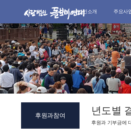
법인소개
주요사
법인소개
주요사
인사말
나눔실천
취지와 목적
청소년 지
법인 연혁
다문화 지
조직과 임원
지역사회 
로고와 시그니처
자원봉사
오시는 길
장례서비스.전
년도별 
후원과참여
후원과 기부금에 